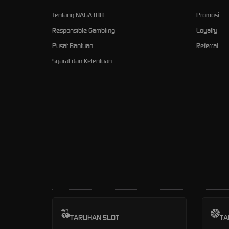
Tentang NAGA188
Promosi
Responsible Gambling
Loyalty
Pusat Bantuan
Referral
Syarat dan Ketentuan
TARUHAN SLOT
TA