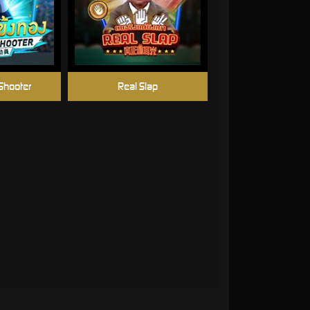
Shooter
Real Slap