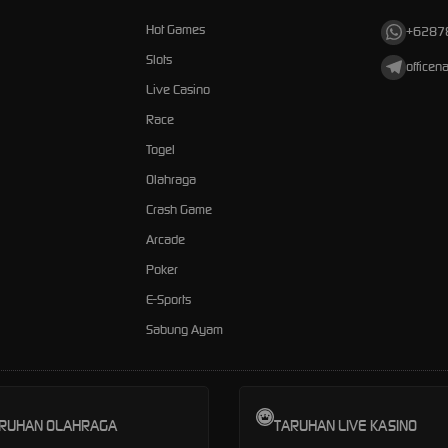
Hot Games
+6287
Slots
office
Live Casino
Race
Togel
Olahraga
Crash Game
Arcade
Poker
E-Sports
Sabung Ayam
RUHAN OLAHRAGA
TARUHAN LIVE KASINO