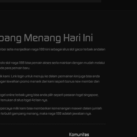
mpang Menang Hari Ini
er setia menjadikan naga188 kini sebagai situs slot gacor terbaik andalan
us toto slot naga188 bisa pemain akses serta mainkan dengan mudah melalui
anda para pemain baru.
milik kami. Link login untuk menuju ke dalam permainan kini juga bisa anda
Jangan lewatkan promo menarik dari kami seperti bonus new member dan
el online terbaik yang bisa anda pilih seperti pasaran togel singapore,
emukan di situs togel 4d lain nya.
 terpercaya milik kami bisa memberikan kemenangan maxwin dalam jumlah
ap serta terbukti gampang menang, maka naga188 adalah jawaban nya.
Komunitas