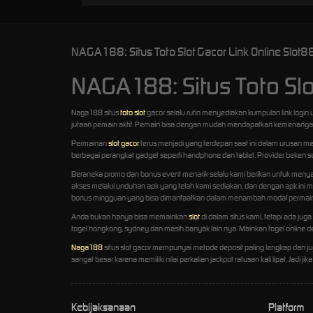
NAGA188: Situs Toto Slot Gacor Link Online Slot
NAGA188: Situs Toto Slo
Naga188 situs
toto slot
gacor selalu rutin menyediakan kumpulan link login
jutaan pemain aktif. Pemain bisa dengan mudah mendapatkan kemenangan j
Permainan
slot gacor
terus menjadi yang terdepan saat ini dalam urusan me
berbagai perangkat gadget seperti handphone dan tablet. Provider beken sep
Beraneka promo dan bonus event menarik selalu kami berikan untuk men
akses melalui unduhan apk yang telah kami sediakan, dan dengan apk ini 
bonus mingguan yang bisa dimanfaatkan dalam menambah modal permai
Anda bukan hanya bisa memainkan
slot
di dalam situs kami, tetapi ada jug
togel hongkong, sydney dan masih banyak lain nya. Mainkan togel online de
Naga188
situs slot gacor mempunyai metode deposit paling lengkap dan j
sangat besar karena memiliki nilai perkalian jackpot ratusan kali lipat. Ja
Kebijaksanaan
Platform