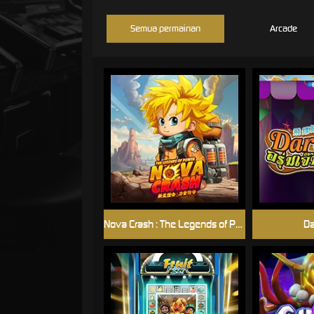
Semua permainan
Arcade
Nova Crash : The Legends of Power
Da