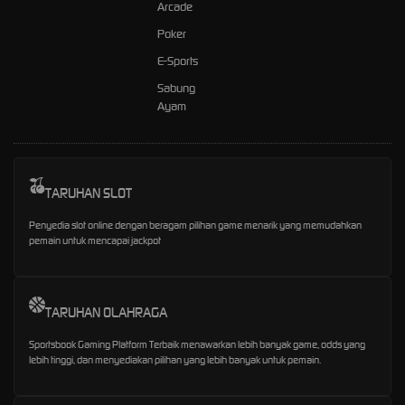
Arcade
Poker
E-Sports
Sabung
Ayam
TARUHAN SLOT
Penyedia slot online dengan beragam pilihan game menarik yang memudahkan
pemain untuk mencapai jackpot
TARUHAN OLAHRAGA
Sportsbook Gaming Platform Terbaik menawarkan lebih banyak game, odds yang
lebih tinggi, dan menyediakan pilihan yang lebih banyak untuk pemain.