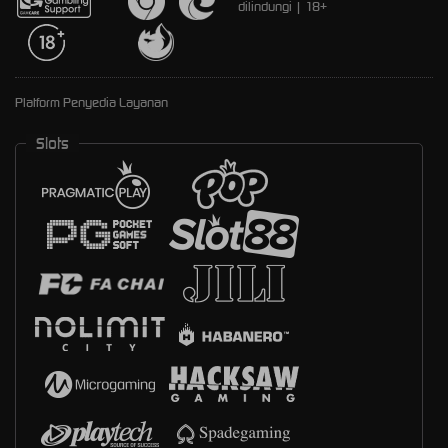
dilindungi | 18+
Platform Penyedia Layanan
Slots