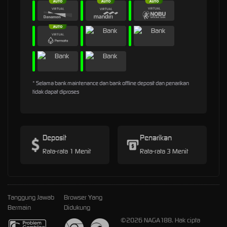
* Selama bank maintenance dan bank offline deposit dan penarikan
tidak dapat diproses
Deposit
Penarikan
Rata-rata 1 Menit
Rata-rata 3 Menit
Tanggung Jawab
Browser Yang
Bermain
Didukung
©2026 NAGA188. Hak cipta