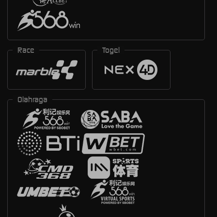
Race
Togel
Olahraga