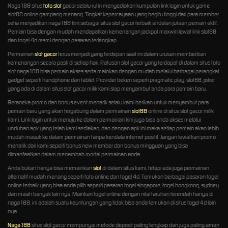
Naga188 situs
toto slot
gacor selalu rutin menyediakan kumpulan link login untuk game
slot88 online gampang menang. Tingkat kepercayaan yang begitu tinggi dari para member
setia menjadikan naga188 kini sebagai situs slot gacor terbaik andalan jutaan pemain aktif.
Pemain bisa dengan mudah mendapatkan kemenangan jackpot maxwin lewat link slot88
dan togel 4d resmi dengan pasaran terlengkap.
Permainan
slot gacor
terus menjadi yang terdepan saat ini dalam urusan memberikan
kemenangan secara pasti di setiap hari. Ratusan slot gacor yang terdapat di dalam situs toto
slot naga188 bisa pemain akses serta mainkan dengan mudah melalui berbagai perangkat
gadget seperti handphone dan tablet. Provider beken seperti pragmatic play, slot88, joker
yang ada di dalam situs slot gacor milik kami siap menyambut anda para pemain baru.
Beraneka promo dan bonus event menarik selalu kami berikan untuk menyambut para
pemain baru yang akan tergabung dalam permainan
slot88
online di situs slot gacor milik
kami. Link login untuk menuju ke dalam permainan kini juga bisa anda akses melalui
unduhan apk yang telah kami sediakan, dan dengan apk ini maka setiap pemain akan lebih
mudah masuk ke dalam permainan tanpa kendala internet positif. Jangan lewatkan promo
menarik dari kami seperti bonus new member dan bonus mingguan yang bisa
dimanfaatkan dalam menambah modal permainan anda.
Anda bukan hanya bisa memainkan
slot
di dalam situs kami, tetapi ada juga permainan
alternatif mudah menang seperti toto online dan togel 4d. Temukan berbagai pasaran togel
online terbaik yang bisa anda pilih seperti pasaran togel singapore, togel hongkong, sydney
dan masih banyak lain nya. Mainkan togel online dengan nilai taruhan terendah hanya di
naga188, ini adalah suatu keuntungan yang tidak bisa anda temukan di situs togel 4d lain
nya.
Naga188
situs slot gacor mempunyai metode deposit paling lengkap dan juga paling aman