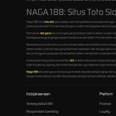
NAGA188: Situs Toto Slo
Naga188 situs
toto slot
gacor selalu rutin menyediakan kumpulan link login
jutaan pemain aktif. Pemain bisa dengan mudah mendapatkan kemenangan j
Permainan
slot gacor
terus menjadi yang terdepan saat ini dalam urusan me
berbagai perangkat gadget seperti handphone dan tablet. Provider beken sep
Beraneka promo dan bonus event menarik selalu kami berikan untuk men
akses melalui unduhan apk yang telah kami sediakan, dan dengan apk ini 
bonus mingguan yang bisa dimanfaatkan dalam menambah modal permai
Anda bukan hanya bisa memainkan
slot
di dalam situs kami, tetapi ada jug
togel hongkong, sydney dan masih banyak lain nya. Mainkan togel online de
Naga188
situs slot gacor mempunyai metode deposit paling lengkap dan j
sangat besar karena memiliki nilai perkalian jackpot ratusan kali lipat. Ja
Kebijaksanaan
Platform
Tentang NAGA188
Promosi
Responsible Gambling
Loyalty