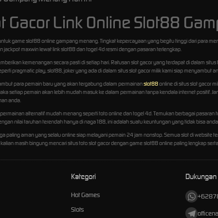
t Gacor Link Online Slot88 Ga
 untuk game slot88 online gampang menang. Tingkat kepercayaan yang begitu tinggi dari para memb
ackpot maxwin lewat link slot88 dan togel 4d resmi dengan pasaran terlengkap.
mberikan kemenangan secara pasti di setiap hari. Ratusan slot gacor yang terdapat di dalam sit
erti pragmatic play, slot88, joker yang ada di dalam situs slot gacor milik kami siap menyambut 
yambut para pemain baru yang akan tergabung dalam permainan
slot88
online di situs slot gacor 
maka setiap pemain akan lebih mudah masuk ke dalam permainan tanpa kendala internet positif. 
nan anda.
a permainan alternatif mudah menang seperti toto online dan togel 4d. Temukan berbagai pasaran tog
ngan nilai taruhan terendah hanya di naga188, ini adalah suatu keuntungan yang tidak bisa anda t
uga paling aman yang selalu online siap melayani pemain 24 jam nonstop. Semua slot di website
di jika kalian masih bingung mencari situs toto slot gacor dengan game slot88 online paling lengk
Kategori
Dukungan
Hot Games
+6287
Slots
office