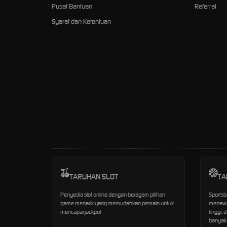
Pusat Bantuan
Referral
Syarat dan Ketentuan
TARUHAN SLOT
TA
Penyedia slot online dengan beragam pilihan
Sportsb
game menarik yang memudahkan pemain untuk
menawar
mencapai jackpot
tinggi,
banyak 