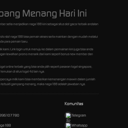
mpang Menang Hari Ini
er setia menjadikan naga188 kini sebagai situs slot gacor terbaik andalan
us toto slot naga188 bisa pemain akses serta mainkan dengan mudah melalui
anda para pemain baru.
milik kami. Link login untuk menuju ke dalam permainan kini juga bisa anda
Jangan lewatkan promo menarik dari kami seperti bonus new member dan
el online terbaik yang bisa anda pilih seperti pasaran togel singapore,
emukan di situs togel 4d lain nya.
 terpercaya milik kami bisa memberikan kemenangan maxwin dalam jumlah
ap serta terbukti gampang menang, maka naga188 adalah jawaban nya.
Komunitas
896107780
Telegram
naga188
Whatsapp