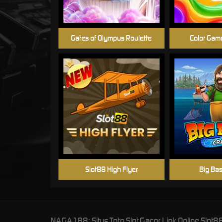
Gates of Olympus Roulette
Color Ga
Slot88 High Flyer
Big Ba
NAGA188: Situs Toto Slot Gacor Link Online Slot