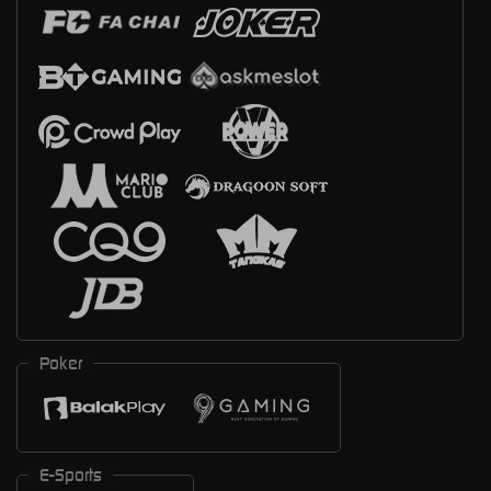
Poker
E-Sports