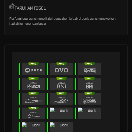
TARUHAN TOGEL
Platform togel yang menarik dari perusahan terbaik di dunia yang menawarkan
hadiah kemenangan besar