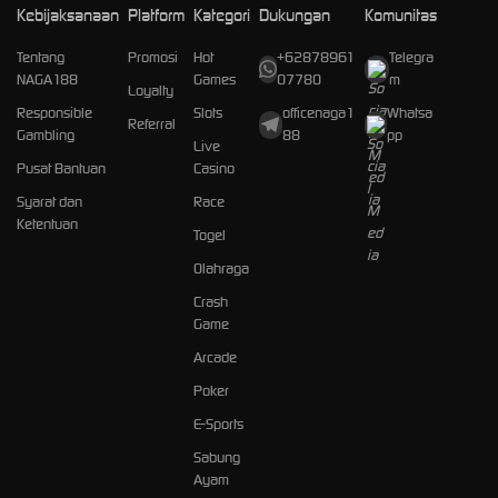
Kebijaksanaan
Platform
Kategori
Dukungan
Komunitas
Tentang
Promosi
Hot
+62878961
Telegra
NAGA188
Games
07780
m
Loyalty
Responsible
Slots
officenaga1
Whatsa
Referral
Gambling
88
pp
Live
Pusat Bantuan
Casino
Syarat dan
Race
Ketentuan
Togel
Olahraga
Crash
Game
Arcade
Poker
E-Sports
Sabung
Ayam