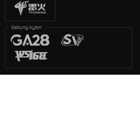
Sabung Ayam