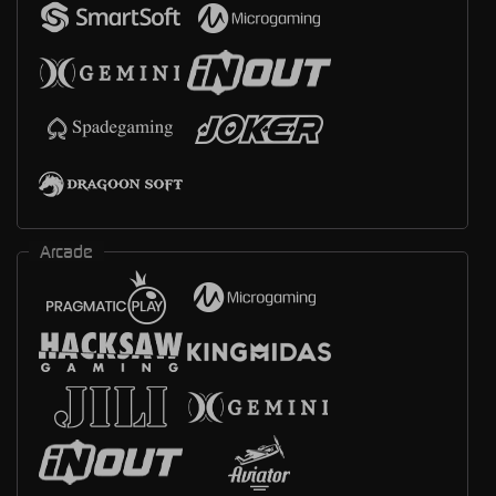
Arcade