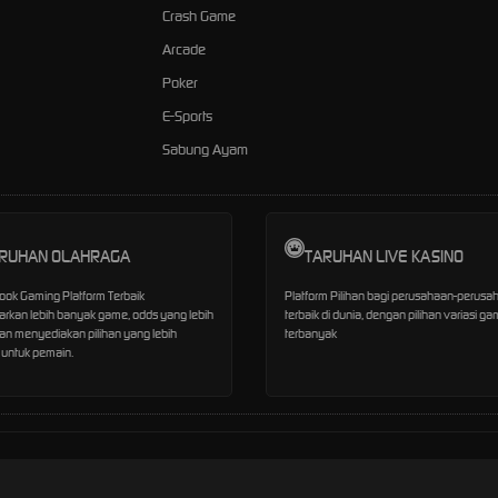
Crash Game
Arcade
Poker
E-Sports
Sabung Ayam
RUHAN OLAHRAGA
TARUHAN LIVE KASINO
ook Gaming Platform Terbaik
Platform Pilihan bagi perusahaan-perusa
kan lebih banyak game, odds yang lebih
terbaik di dunia, dengan pilihan variasi g
 dan menyediakan pilihan yang lebih
terbanyak
untuk pemain.