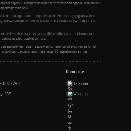
us toto slot naga188 bisa pemain akses serta mainkan dengan mudah melalui
anda para pemain baru.
milik kami. Link login untuk menuju ke dalam permainan kini juga bisa anda
Jangan lewatkan promo menarik dari kami seperti bonus new member dan
el online terbaik yang bisa anda pilih seperti pasaran togel singapore,
emukan di situs togel 4d lain nya.
 terpercaya milik kami bisa memberikan kemenangan maxwin dalam jumlah
ap serta terbukti gampang menang, maka naga188 adalah jawaban nya.
Komunitas
896107780
Telegram
naga188
Whatsapp