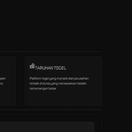
TARUHAN TOGEL
haan
Platform togel yang menarik dari perusahan
ame
terbaik di dunia yang menawarkan hadiah
kemenangan besar