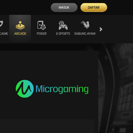
MASUK
DAFTAR
 GAME
ARCADE
POKER
E-SPORTS
SABUNG AYAM
PROMOSI