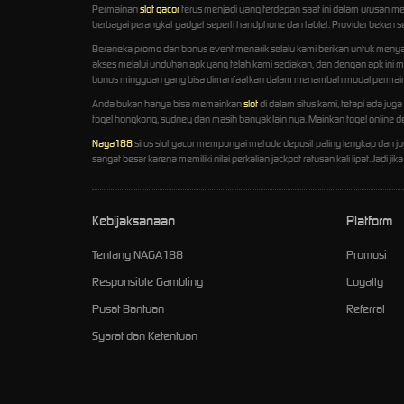
Permainan
slot gacor
terus menjadi yang terdepan saat ini dalam urusan me
berbagai perangkat gadget seperti handphone dan tablet. Provider beken sep
Beraneka promo dan bonus event menarik selalu kami berikan untuk men
akses melalui unduhan apk yang telah kami sediakan, dan dengan apk ini 
bonus mingguan yang bisa dimanfaatkan dalam menambah modal permai
Anda bukan hanya bisa memainkan
slot
di dalam situs kami, tetapi ada jug
togel hongkong, sydney dan masih banyak lain nya. Mainkan togel online de
Naga188
situs slot gacor mempunyai metode deposit paling lengkap dan j
sangat besar karena memiliki nilai perkalian jackpot ratusan kali lipat. Ja
Kebijaksanaan
Platform
Tentang NAGA188
Promosi
Responsible Gambling
Loyalty
Pusat Bantuan
Referral
Syarat dan Ketentuan