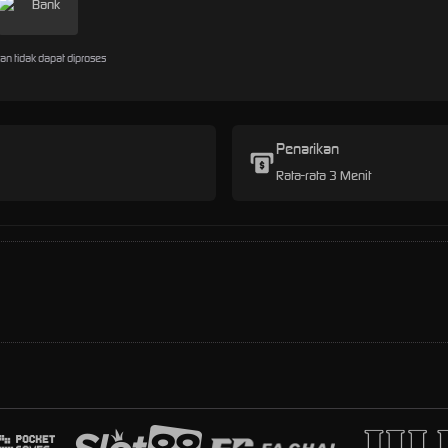
an tidak dapat diproses
Penarikan
Rata-rata 3 Menit