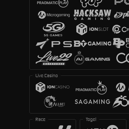
Live Casino
Race
Togel