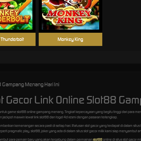
Thunderbolt
Monkey King
88 Gampang Menang Hari Ini
t Gacor Link Online Slot88 Ga
 untuk game slot88 online gampang menang. Tingkat kepercayaan yang begitu tinggi dari para memb
ackpot maxwin lewat link slot88 dan togel 4d resmi dengan pasaran terlengkap.
mberikan kemenangan secara pasti di setiap hari. Ratusan slot gacor yang terdapat di dalam sit
erti pragmatic play, slot88, joker yang ada di dalam situs slot gacor milik kami siap menyambut 
yambut para pemain baru yang akan tergabung dalam permainan
slot88
online di situs slot gacor 