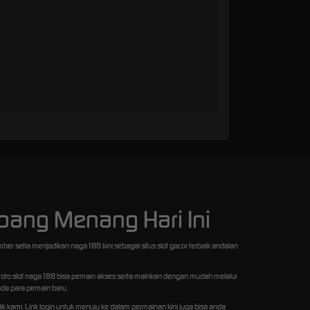
mpang Menang Hari Ini
er setia menjadikan naga188 kini sebagai situs slot gacor terbaik andalan
us toto slot naga188 bisa pemain akses serta mainkan dengan mudah melalui
anda para pemain baru.
milik kami. Link login untuk menuju ke dalam permainan kini juga bisa anda