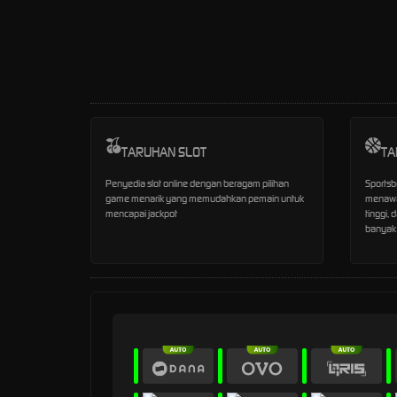
TARUHAN SLOT
TA
Penyedia slot online dengan beragam pilihan
Sportsb
game menarik yang memudahkan pemain untuk
menawar
mencapai jackpot
tinggi,
banyak 