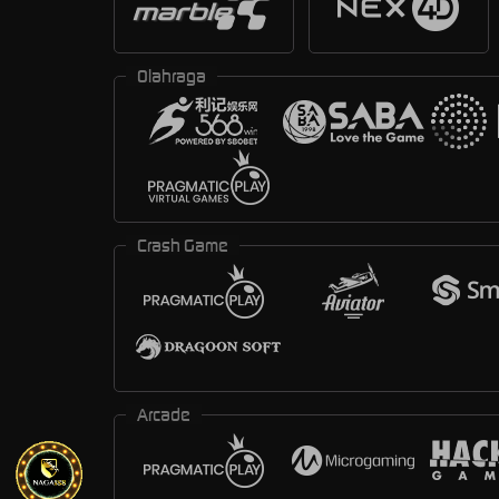
Olahraga
Crash Game
Arcade