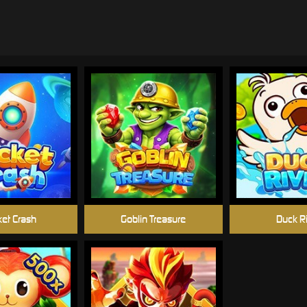
et Crash
Goblin Treasure
Duck R