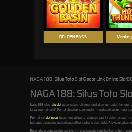
GOLDEN BASIN
Monkey 
NAGA188: Situs Toto Slot Gacor Link Online Slot
NAGA188: Situs Toto Slo
Naga188 situs
toto slot
gacor selalu rutin menyediakan kumpulan link login
jutaan pemain aktif. Pemain bisa dengan mudah mendapatkan kemenangan j
Permainan
slot gacor
terus menjadi yang terdepan saat ini dalam urusan me
berbagai perangkat gadget seperti handphone dan tablet. Provider beken sep
Beraneka promo dan bonus event menarik selalu kami berikan untuk men