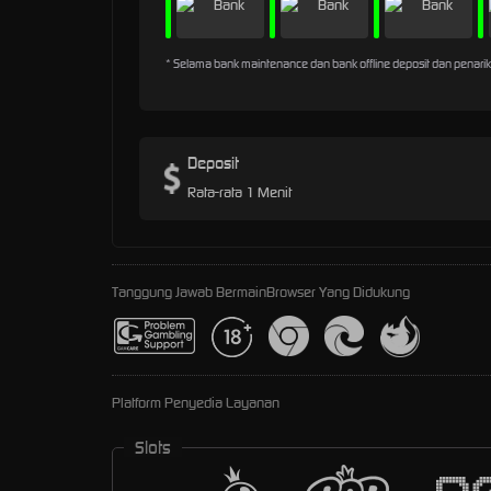
* Selama bank maintenance dan bank offline deposit dan penarik
Deposit
Rata-rata 1 Menit
Tanggung Jawab Bermain
Browser Yang Didukung
Platform Penyedia Layanan
Slots