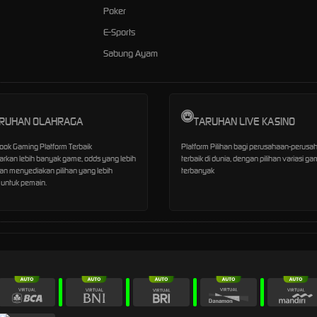
Poker
E-Sports
Sabung Ayam
RUHAN OLAHRAGA
TARUHAN LIVE KASINO
ook Gaming Platform Terbaik
Platform Pilihan bagi perusahaan-perusa
kan lebih banyak game, odds yang lebih
terbaik di dunia, dengan pilihan variasi g
 dan menyediakan pilihan yang lebih
terbanyak
untuk pemain.