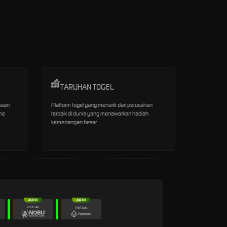
TARUHAN TOGEL
haan
Platform togel yang menarik dari perusahan
ame
terbaik di dunia yang menawarkan hadiah
kemenangan besar