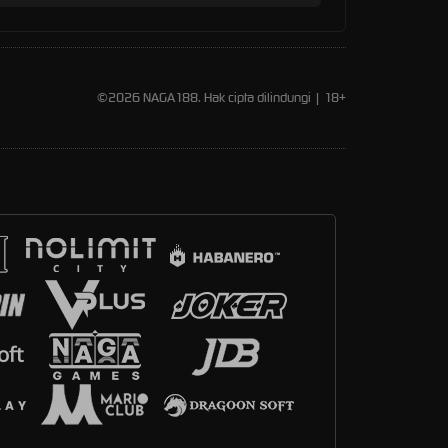
©2026 NAGA188. Hak cipta dilindungi | 18+