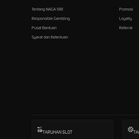
Tentang NAGA188
Promosi
Responsible Gambling
Loyalty
Pusat Bantuan
Referral
Syarat dan Ketentuan
TARUHAN SLOT
TA