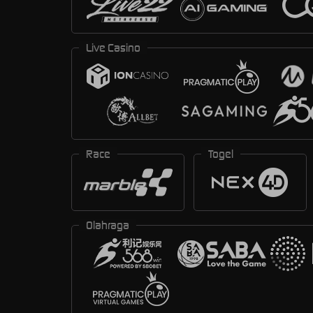
Live Casino
Race
Togel
Olahraga