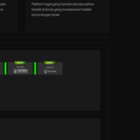
haan
Platform togel yang menarik dari perusahan
ame
terbaik di dunia yang menawarkan hadiah
kemenangan besar