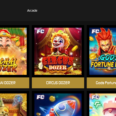
Arcade
HAI DOZER
CIRCUS DOZER
Gods Fortun