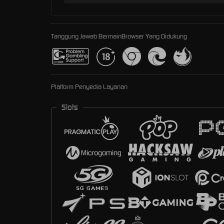
Tanggung Jawab Bermain
Browser Yang Didukung
Platform Penyedia Layanan
Slots