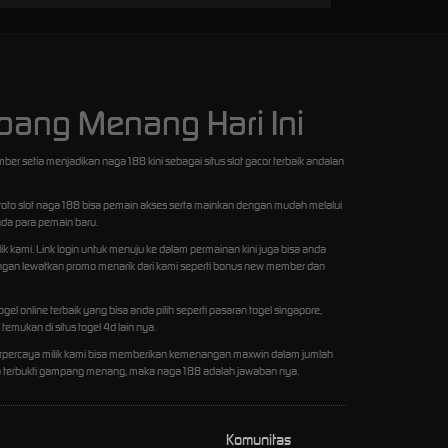
mpang Menang Hari Ini
er setia menjadikan naga188 kini sebagai situs slot gacor terbaik andalan
us toto slot naga188 bisa pemain akses serta mainkan dengan mudah melalui
anda para pemain baru.
milik kami. Link login untuk menuju ke dalam permainan kini juga bisa anda
Jangan lewatkan promo menarik dari kami seperti bonus new member dan
el online terbaik yang bisa anda pilih seperti pasaran togel singapore,
emukan di situs togel 4d lain nya.
 terpercaya milik kami bisa memberikan kemenangan maxwin dalam jumlah
ap serta terbukti gampang menang, maka naga188 adalah jawaban nya.
Komunitas