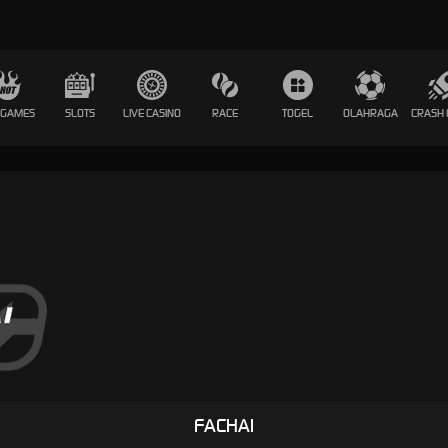
 GAMES
SLOTS
LIVE CASINO
RACE
TOGEL
OLAHRAGA
CRASH
FACHAI