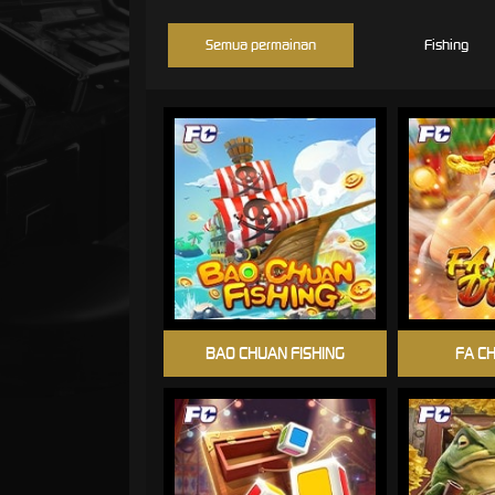
Semua permainan
Fishing
BAO CHUAN FISHING
FA C