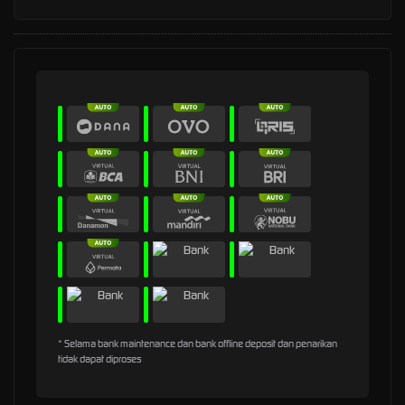
* Selama bank maintenance dan bank offline deposit dan penarikan
tidak dapat diproses