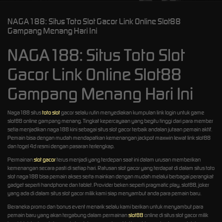
NAGA188: Situs Toto Slot Gacor Link Online Slot88
Gampang Menang Hari Ini
NAGA188: Situs Toto Slot
Gacor Link Online Slot88
Gampang Menang Hari Ini
Naga188 situs
toto slot
gacor selalu rutin menyediakan kumpulan link login untuk game
slot88 online gampang menang. Tingkat kepercayaan yang begitu tinggi dari para member
setia menjadikan naga188 kini sebagai situs slot gacor terbaik andalan jutaan pemain aktif.
Pemain bisa dengan mudah mendapatkan kemenangan jackpot maxwin lewat link slot88
dan togel 4d resmi dengan pasaran terlengkap.
Permainan
slot gacor
terus menjadi yang terdepan saat ini dalam urusan memberikan
kemenangan secara pasti di setiap hari. Ratusan slot gacor yang terdapat di dalam situs toto
slot naga188 bisa pemain akses serta mainkan dengan mudah melalui berbagai perangkat
gadget seperti handphone dan tablet. Provider beken seperti pragmatic play, slot88, joker
yang ada di dalam situs slot gacor milik kami siap menyambut anda para pemain baru.
Beraneka promo dan bonus event menarik selalu kami berikan untuk menyambut para
pemain baru yang akan tergabung dalam permainan
slot88
online di situs slot gacor milik